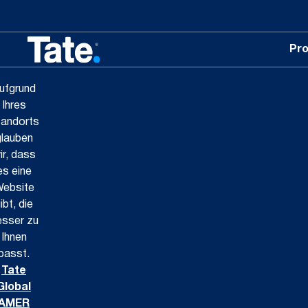
Pr
ufgrund
Ihres
andorts
glauben
ir, dass
es eine
ebsite
ibt, die
esser zu
Ihnen
passt.
Tate
Global
AMER