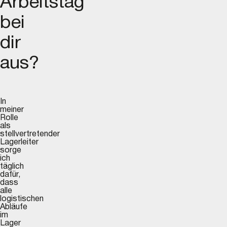
Arbeitstag
bei
dir
aus?
In
meiner
Rolle
als
stellvertretender
Lagerleiter
sorge
ich
täglich
dafür,
dass
alle
logistischen
Abläufe
im
Lager