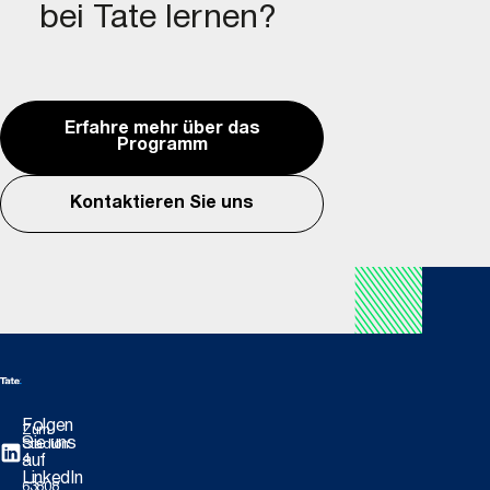
bei Tate lernen?
Erfahre mehr über das
Programm
Kontaktieren Sie uns
Folgen
Zum
Sie uns
Stadion
4
auf
LinkedIn
63808