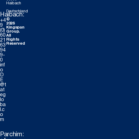
Haibach
Deutschland
Haibach:
©
+4
2026
9
Kingspan
(0)
Group.
60
All
Rights
21
Reserved
63
94
9-
0
inf
o
D
E
@t
at
eg
lo
ba
l.c
o
m
Parchim: