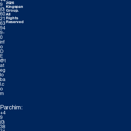
+4
2026
9
Kingspan
(0)
Group.
60
All
Rights
21
Reserved
63
94
9-
0
inf
o
D
E
@t
at
eg
lo
ba
l.c
o
m
Parchim:
+4
9
(0)
38