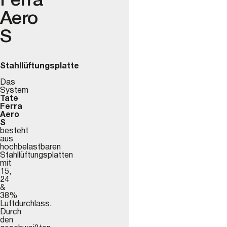
Ferra
Aero
S
Stahllüftungsplatte
Das
System
Tate
Ferra
Aero
S
besteht
aus
hochbelastbaren
Stahllüftungsplatten
mit
15,
24
&
38%
Luftdurchlass.
Durch
den