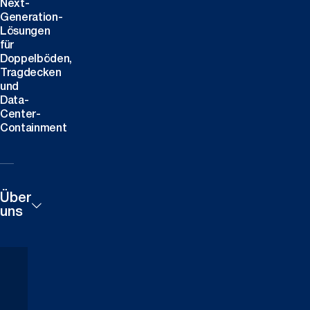
Next-
Generation-
Lösungen
für
Doppelböden,
Tragdecken
und
Data-
Center-
Containment
Über
uns
Produkte
Praxisbeispiele
Technische
Karriere
Downloads